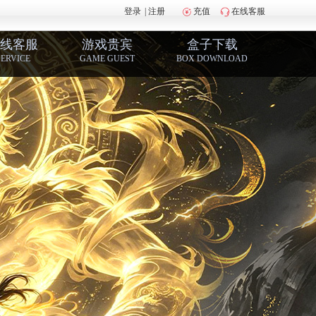
登录
|
注册
充值
在线客服
线客服
游戏贵宾
盒子下载
SERVICE
GAME GUEST
BOX DOWNLOAD