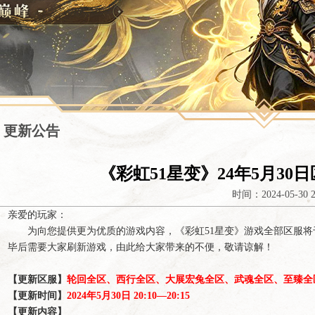
更新公告
《彩虹51星变》24年5月3
时间：2024-05-30 20
亲爱的玩家：
为向您提供更为优质的游戏内容，《彩虹
51星变
》游戏全部区服将
毕后需要大家刷新游戏，由此给大家带来的不便，敬请谅解！
【
更新
区服】
轮回全区、西行全区、大展宏兔全区、武魂全区、至臻
全
【更新时间】
2024年5
月30
日
20:10—20:15
【更新内容】