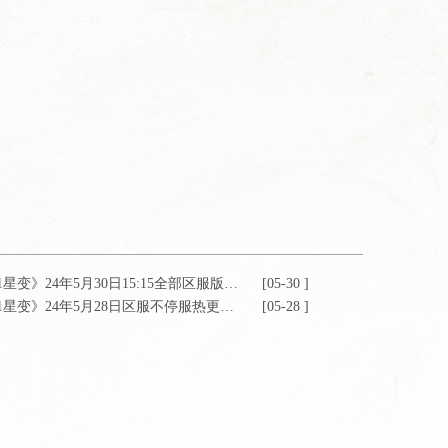
《彩虹51星变》24年5月30日15:15全部区服版本维护公告
[05-30 ]
《彩虹51星变》24年5月28日区服不停服热更新公告
[05-28 ]