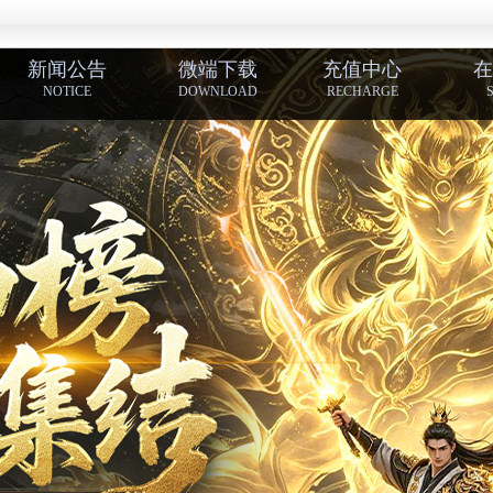
新闻公告
微端下载
充值中心
在
NOTICE
DOWNLOAD
RECHARGE
综合
新闻
更新
合服
攻略
新手礼包