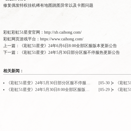
修复偶发特权挂机稀有地图跳图异常以及卡图问题
彩虹
彩虹51星变
官网：
http://xb.caihong.com/
彩虹网页游戏平台：
https://www.caihong.com/
上一篇：
《彩虹51星变》24年6月6日8:00全部区服版本更新公告
下一篇：
《彩虹51星变》24年5月30日部分区服不停服热更新公告
相关新闻：
《彩虹51星变》24年5月30日部分区服不停服热更新公告
[05-30 ]
《彩虹51星变》24年5月30日8:00全部区服版本更新公告
[05-29 ]